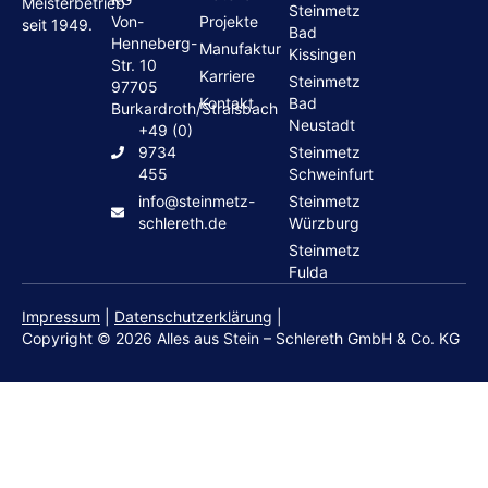
Meisterbetrieb
Steinmetz
Von-
Projekte
seit 1949.
Bad
Henneberg-
Manufaktur
Kissingen
Str. 10
Karriere
Steinmetz
97705
Kontakt
Bad
Burkardroth/Stralsbach
Neustadt
+49 (0)
9734
Steinmetz
455
Schweinfurt
info@steinmetz-
Steinmetz
schlereth.de
Würzburg
Steinmetz
Fulda
Impressum
|
Datenschutzerklärung
|
Copyright © 2026 Alles aus Stein – Schlereth GmbH & Co. KG
Grabsteine
Wohnen