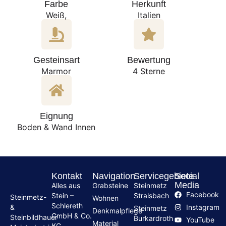
Farbe
Herkunft
Weiß,
Italien
Gesteinsart
Bewertung
Marmor
4 Sterne
Eignung
Boden & Wand Innen
Kontakt
Navigation
Servicegebiete
Social
Media
Alles aus
Grabsteine
Steinmetz
Facebook
Stein –
Stralsbach
Steinmetz-
Wohnen
Schlereth
Instagram
&
Steinmetz
Denkmalpflege
GmbH & Co.
Steinbildhauer
Burkardroth
YouTube
Material
KG