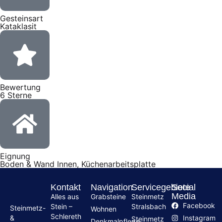
Gesteinsart
Kataklasit
Bewertung
6 Sterne
Eignung
Boden & Wand Innen, Küchenarbeitsplatte
Kontakt
Navigation
Servicegebiete
Social
Media
Alles aus
Grabsteine
Steinmetz
Facebook
Stein –
Stralsbach
Steinmetz-
Wohnen
Schlereth
Instagram
&
Steinmetz
Denkmalpflege