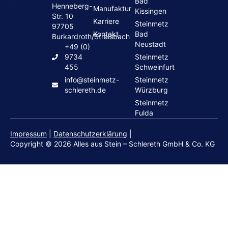
Bad
Henneberg-
Manufaktur
Kissingen
Str. 10
Karriere
Steinmetz
97705
Kontakt
Bad
Burkardroth/Stralsbach
Neustadt
+49 (0)
9734
Steinmetz
455
Schweinfurt
info@steinmetz-
Steinmetz
schlereth.de
Würzburg
Steinmetz
Fulda
Impressum
|
Datenschutzerklärung
|
Copyright © 2026 Alles aus Stein – Schlereth GmbH & Co. KG
Grabsteine
Wohnen