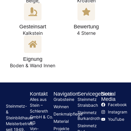
Beige,
Kroatien
Gesteinsart
Bewertung
Kalkstein
4 Sterne
Eignung
Boden & Wand Innen
Kontakt
Navigation
Servicegebiete
Social
Media
Alles aus
Grabsteine
Steinmetz
Facebook
Stein –
Stralsbach
Steinmetz-
Wohnen
Schlereth
Instagram
&
Steinmetz
Denkmalpflege
GmbH & Co.
Steinbildhauer
Burkardroth
YouTube
Material
KG
Meisterbetrieb
Steinmetz
Von-
Projekte
seit 1949.