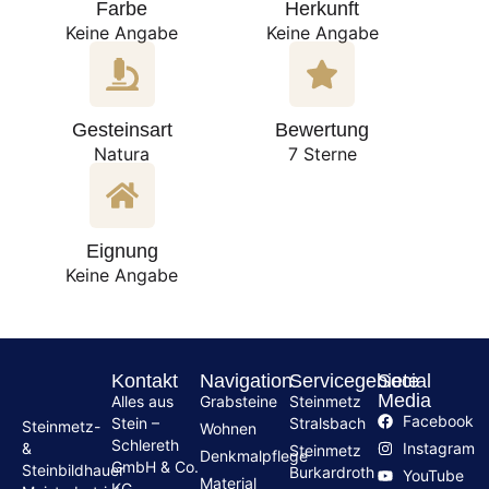
Farbe
Herkunft
Keine Angabe
Keine Angabe
Gesteinsart
Bewertung
Natura
7 Sterne
Eignung
Keine Angabe
Kontakt
Navigation
Servicegebiete
Social
Media
Alles aus
Grabsteine
Steinmetz
Facebook
Stein –
Stralsbach
Steinmetz-
Wohnen
Schlereth
Instagram
&
Steinmetz
Denkmalpflege
GmbH & Co.
Steinbildhauer
Burkardroth
YouTube
Material
KG