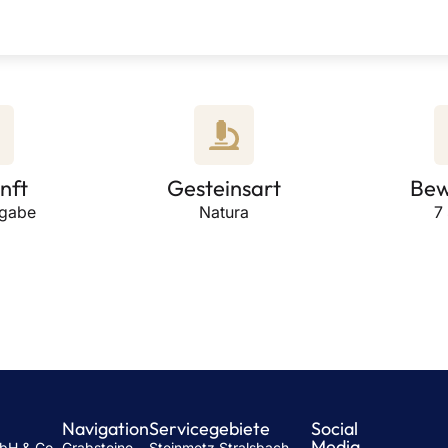
nft
Gesteinsart
Bew
ngabe
Natura
7
Navigation
Servicegebiete
Social
Media
mbH & Co.
Grabsteine
Steinmetz Stralsbach