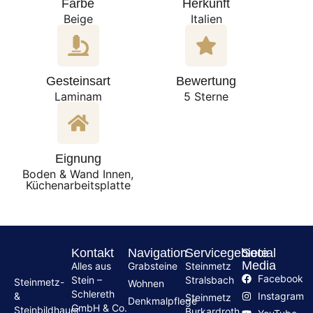
Farbe
Herkunft
Beige
Italien
Gesteinsart
Bewertung
Laminam
5 Sterne
Eignung
Boden & Wand Innen,
Küchenarbeitsplatte
Kontakt
Navigation
Servicegebiete
Social
Media
Alles aus
Grabsteine
Steinmetz
Facebook
Stein –
Stralsbach
Steinmetz-
Wohnen
Schlereth
Instagram
&
Steinmetz
Denkmalpflege
GmbH & Co.
Steinbildhauer
Burkardroth