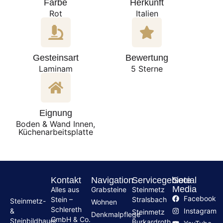
Farbe
Herkunft
Rot
Italien
Gesteinsart
Bewertung
Laminam
5 Sterne
Eignung
Boden & Wand Innen,
Küchenarbeitsplatte
Kontakt
Navigation
Servicegebiete
Social
Media
Alles aus
Grabsteine
Steinmetz
Facebook
Stein –
Stralsbach
Steinmetz-
Wohnen
Schlereth
Instagram
&
Steinmetz
Denkmalpflege
GmbH & Co.
Steinbildhauer
Burkardroth