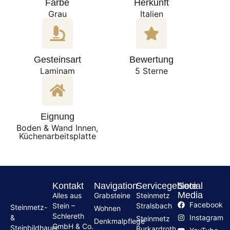
Farbe
Herkunft
Grau
Italien
Gesteinsart
Bewertung
Laminam
5 Sterne
Eignung
Boden & Wand Innen,
Küchenarbeitsplatte
Kontakt
Navigation
Servicegebiete
Social
Media
Alles aus
Grabsteine
Steinmetz
Facebook
Stein –
Stralsbach
Steinmetz-
Wohnen
Schlereth
Instagram
&
Steinmetz
Denkmalpflege
GmbH & Co.
Steinbildhauer
Burkardroth