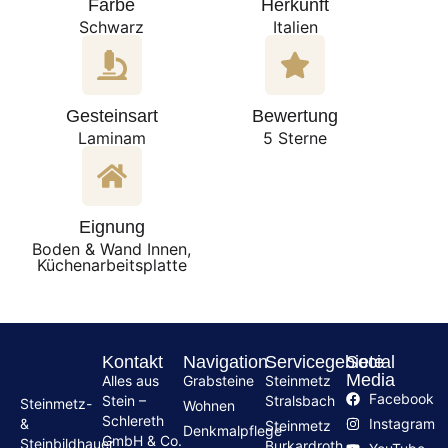
Farbe
Herkunft
Schwarz
Italien
Gesteinsart
Bewertung
Laminam
5 Sterne
Eignung
Boden & Wand Innen,
Küchenarbeitsplatte
Kontakt
Navigation
Servicegebiete
Social
Media
Alles aus
Grabsteine
Steinmetz
Facebook
Stein –
Stralsbach
Steinmetz-
Wohnen
Schlereth
Instagram
&
Steinmetz
Denkmalpflege
GmbH & Co.
Steinbildhauer
Burkardroth