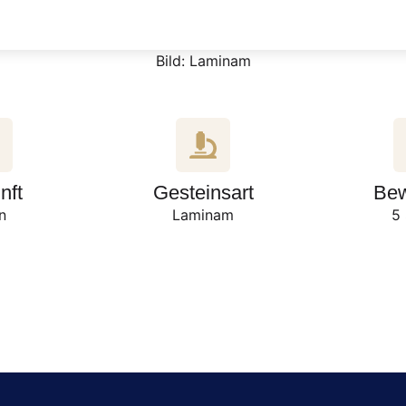
Bild: Laminam
nft
Gesteinsart
Bew
en
Laminam
5 