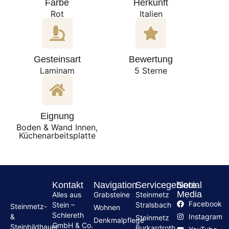
Farbe
Herkunft
Rot
Italien
Gesteinsart
Bewertung
Laminam
5 Sterne
Eignung
Boden & Wand Innen,
Küchenarbeitsplatte
Kontakt
Navigation
Servicegebiete
Social
Media
Alles aus
Grabsteine
Steinmetz
Facebook
Stein –
Stralsbach
Steinmetz-
Wohnen
Schlereth
Instagram
&
Steinmetz
Denkmalpflege
GmbH & Co.
Steinbildhauer
Burkardroth