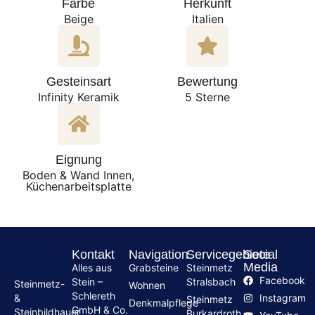
Farbe
Herkunft
Beige
Italien
Gesteinsart
Bewertung
Infinity Keramik
5 Sterne
Eignung
Boden & Wand Innen,
Küchenarbeitsplatte
Kontakt
Navigation
Servicegebiete
Social
Media
Alles aus
Grabsteine
Steinmetz
Facebook
Stein –
Stralsbach
Steinmetz-
Wohnen
Schlereth
Instagram
&
Steinmetz
Denkmalpflege
GmbH & Co.
Steinbildhauer
Burkardroth