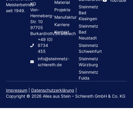
YouTube
Material
KG
Meisterbetrieb
Steinmetz
Von-
Projekte
seit 1949.
Bad
Henneberg-
Manufaktur
Kissingen
Str. 10
Karriere
Steinmetz
97705
Kontakt
Bad
Burkardroth/Stralsbach
Neustadt
+49 (0)
9734
Steinmetz
455
Schweinfurt
info@steinmetz-
Steinmetz
schlereth.de
Würzburg
Steinmetz
Fulda
Impressum
|
Datenschutzerklärung
|
Copyright © 2026 Alles aus Stein – Schlereth GmbH & Co. KG
Grabsteine