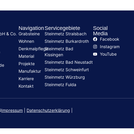
Navigation
Servicegebiete
Social
Media
mbH & Co.
Grabsteine
Steinmetz Stralsbach
Facebook
Wohnen
Steinmetz Burkardroth
Instagram
Denkmalpflege
Steinmetz Bad
h
YouTube
Kissingen
Material
Steinmetz Bad Neustadt
Projekte
.de
Steinmetz Schweinfurt
Manufaktur
Steinmetz Würzburg
Karriere
Steinmetz Fulda
Kontakt
G
Impressum
|
Datenschutzerklärung
|