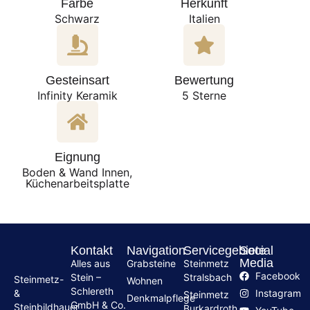
Farbe
Herkunft
Schwarz
Italien
Gesteinsart
Bewertung
Infinity Keramik
5 Sterne
Eignung
Boden & Wand Innen,
Küchenarbeitsplatte
Kontakt
Navigation
Servicegebiete
Social
Media
Alles aus
Grabsteine
Steinmetz
Facebook
Stein –
Stralsbach
Steinmetz-
Wohnen
Schlereth
Instagram
&
Steinmetz
Denkmalpflege
GmbH & Co.
Steinbildhauer
Burkardroth