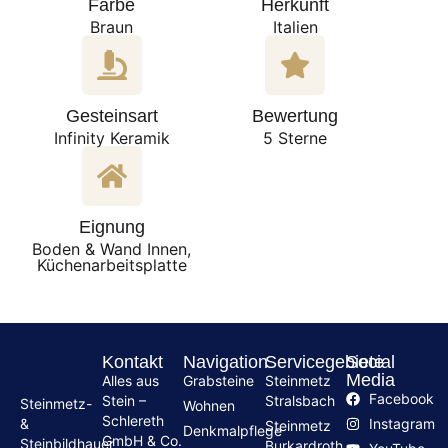
Farbe
Herkunft
Braun
Italien
Gesteinsart
Bewertung
Infinity Keramik
5 Sterne
Eignung
Boden & Wand Innen,
Küchenarbeitsplatte
Kontakt
Navigation
Servicegebiete
Social
Media
Alles aus
Grabsteine
Steinmetz
Facebook
Stein –
Stralsbach
Steinmetz-
Wohnen
Schlereth
Instagram
&
Steinmetz
Denkmalpflege
GmbH & Co.
Steinbildhauer
Burkardroth