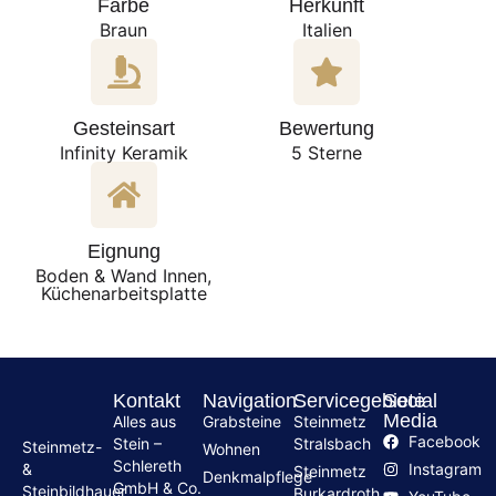
Farbe
Herkunft
Braun
Italien
Gesteinsart
Bewertung
Infinity Keramik
5 Sterne
Eignung
Boden & Wand Innen,
Küchenarbeitsplatte
Kontakt
Navigation
Servicegebiete
Social
Media
Alles aus
Grabsteine
Steinmetz
Facebook
Stein –
Stralsbach
Steinmetz-
Wohnen
Schlereth
Instagram
&
Steinmetz
Denkmalpflege
GmbH & Co.
Steinbildhauer
Burkardroth