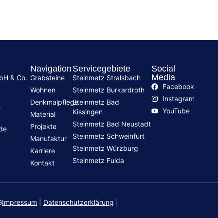
Navigation
Servicegebiete
Social
Media
mbH & Co.
Grabsteine
Steinmetz Stralsbach
Facebook
Wohnen
Steinmetz Burkardroth
Instagram
Denkmalpflege
Steinmetz Bad
h
YouTube
Kissingen
Material
Steinmetz Bad Neustadt
Projekte
.de
Steinmetz Schweinfurt
Manufaktur
Steinmetz Würzburg
Karriere
Steinmetz Fulda
Kontakt
G
Impressum
|
Datenschutzerklärung
|