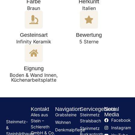
Farbe
Herkunft
Braun
Italien
Gesteinsart
Bewertung
Infinity Keramik
5 Sterne
Eignung
Boden & Wand Innen,
Küchenarbeitsplatte
Kontakt
Navigation
Servicegebiete
Social
Media
Alles aus
Grabsteine
Steinmetz
Facebook
Stein –
Stralsbach
Steinmetz-
Wohnen
Schlereth
Instagram
&
Steinmetz
Denkmalpflege
GmbH & Co.
Steinbildhauer
Burkardroth