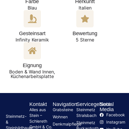
Farbe
Herkunft
Blau
Italien
Gesteinsart
Bewertung
Infinity Keramik
5 Sterne
Eignung
Boden & Wand Innen,
Küchenarbeitsplatte
Kontakt
Navigation
Servicegebiete
Social
Media
Alles aus
Grabsteine
Steinmetz
Facebook
Stein –
Stralsbach
Steinmetz-
Wohnen
Schlereth
Instagram
&
Steinmetz
Denkmalpflege
GmbH & Co.
Steinbildhauer
Burkardroth