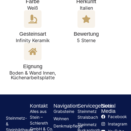
Farbe
Herkunft
Weiß
Italien
Gesteinsart
Bewertung
Infinity Keramik
5 Sterne
Eignung
Boden & Wand Innen,
Küchenarbeitsplatte
Kontakt
Navigation
Servicegebiete
Social
Media
Alles aus
Grabsteine
Steinmetz
Facebook
Stein –
Stralsbach
Steinmetz-
Wohnen
Schlereth
Instagram
&
Steinmetz
Denkmalpflege
GmbH & Co.
Steinbildhauer
Burkardroth