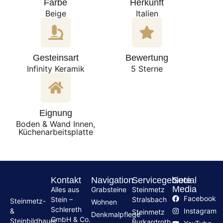
Farbe
Herkunft
Beige
Italien
Gesteinsart
Bewertung
Infinity Keramik
5 Sterne
Eignung
Boden & Wand Innen,
Küchenarbeitsplatte
Kontakt
Navigation
Servicegebiete
Social
Media
Alles aus
Grabsteine
Steinmetz
Facebook
Stein –
Stralsbach
Steinmetz-
Wohnen
Schlereth
Instagram
&
Steinmetz
Denkmalpflege
GmbH & Co.
Steinbildhauer
Burkardroth