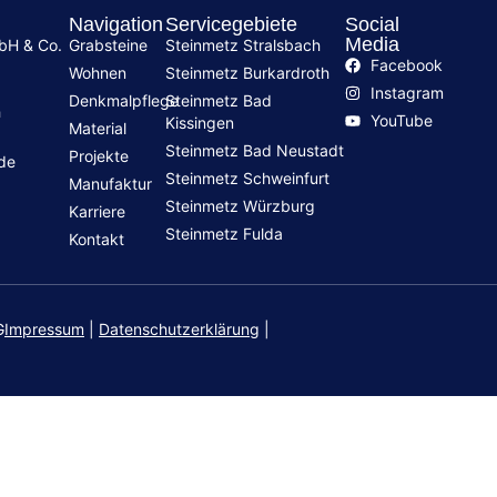
Navigation
Servicegebiete
Social
Media
mbH & Co.
Grabsteine
Steinmetz Stralsbach
Facebook
Wohnen
Steinmetz Burkardroth
Instagram
Denkmalpflege
Steinmetz Bad
h
YouTube
Kissingen
Material
Steinmetz Bad Neustadt
Projekte
.de
Steinmetz Schweinfurt
Manufaktur
Steinmetz Würzburg
Karriere
Steinmetz Fulda
Kontakt
G
Impressum
|
Datenschutzerklärung
|