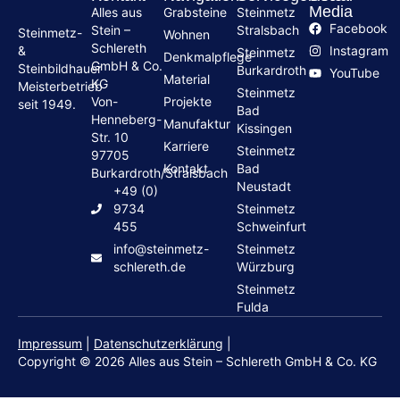
Media
Alles aus
Grabsteine
Steinmetz
Facebook
Stein –
Stralsbach
Steinmetz-
Wohnen
Schlereth
Instagram
&
Steinmetz
Denkmalpflege
GmbH & Co.
Steinbildhauer
Burkardroth
YouTube
Material
KG
Meisterbetrieb
Steinmetz
Von-
Projekte
seit 1949.
Bad
Henneberg-
Manufaktur
Kissingen
Str. 10
Karriere
Steinmetz
97705
Kontakt
Bad
Burkardroth/Stralsbach
Neustadt
+49 (0)
9734
Steinmetz
455
Schweinfurt
info@steinmetz-
Steinmetz
schlereth.de
Würzburg
Steinmetz
Fulda
Impressum
|
Datenschutzerklärung
|
Copyright © 2026 Alles aus Stein – Schlereth GmbH & Co. KG