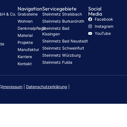
Navigation
Servicegebiete
Social
Media
mbH & Co.
Grabsteine
Steinmetz Stralsbach
Facebook
Wohnen
Steinmetz Burkardroth
Instagram
Denkmalpflege
Steinmetz Bad
h
YouTube
Kissingen
Material
Steinmetz Bad Neustadt
Projekte
.de
Steinmetz Schweinfurt
Manufaktur
Steinmetz Würzburg
Karriere
Steinmetz Fulda
Kontakt
KG
Impressum
|
Datenschutzerklärung
|