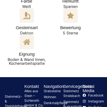
Farbe
Herkunft
Weiß
Spanien
Gesteinsart
Bewertung
Dekton
5 Sterne
Eignung
Boden & Wand Innen,
Küchenarbeitsplatte
Kontakt
Navigation
Servicegebiete
Social
Media
Alles aus
Grabsteine
Steinmetz
Facebook
Stein –
Stralsbach
Steinmetz-
Wohnen
Schlereth
Instagram
&
Steinmetz
Denkmalpflege
GmbH & Co.
Steinbildhauer
Burkardroth