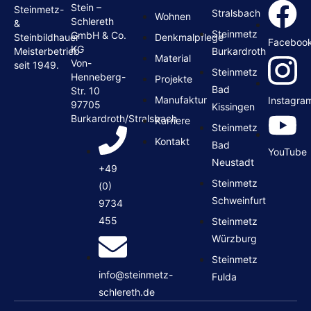
Stein –
Steinmetz-
Stralsbach
Wohnen
Schlereth
&
Steinmetz
GmbH & Co.
Denkmalpflege
Steinbildhauer
Faceboo
KG
Burkardroth
Meisterbetrieb
Material
Von-
seit 1949.
Steinmetz
Henneberg-
Projekte
Bad
Str. 10
Manufaktur
Instagra
97705
Kissingen
Burkardroth/Stralsbach
Karriere
Steinmetz
Kontakt
Bad
YouTube
Neustadt
+49
Steinmetz
(0)
Schweinfurt
9734
455
Steinmetz
Würzburg
Steinmetz
info@steinmetz-
Fulda
schlereth.de