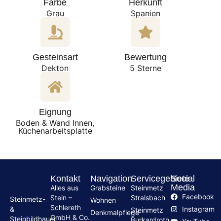
Farbe
Herkunft
Grau
Spanien
Gesteinsart
Bewertung
Dekton
5 Sterne
Eignung
Boden & Wand Innen,
Küchenarbeitsplatte
Kontakt
Navigation
Servicegebiete
Social
Media
Alles aus
Grabsteine
Steinmetz
Facebook
Stein –
Stralsbach
Steinmetz-
Wohnen
Schlereth
Instagram
&
Steinmetz
Denkmalpflege
GmbH & Co.
Steinbildhauer
Burkardroth