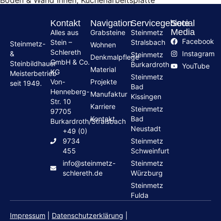
Kontakt
Navigation
Servicegebiete
Social
Media
Alles aus
Grabsteine
Steinmetz
Facebook
Stein –
Stralsbach
Steinmetz-
Wohnen
Schlereth
Instagram
&
Steinmetz
Denkmalpflege
GmbH & Co.
Steinbildhauer
Burkardroth
YouTube
Material
KG
Meisterbetrieb
Steinmetz
Von-
Projekte
seit 1949.
Bad
Henneberg-
Manufaktur
Kissingen
Str. 10
Karriere
Steinmetz
97705
Kontakt
Bad
Burkardroth/Stralsbach
Neustadt
+49 (0)
9734
Steinmetz
455
Schweinfurt
info@steinmetz-
Steinmetz
schlereth.de
Würzburg
Steinmetz
Fulda
Impressum
|
Datenschutzerklärung
|