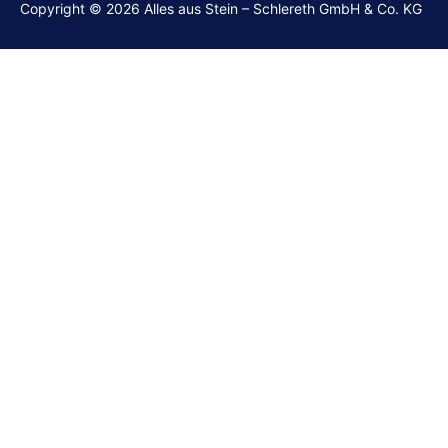
Copyright © 2026 Alles aus Stein – Schlereth GmbH & Co. KG
Grabsteine
Wohnen
Denkmalpflege
Material
Manufaktur
Projekte
Karriere
Kontakt
Für Geschäftskunden