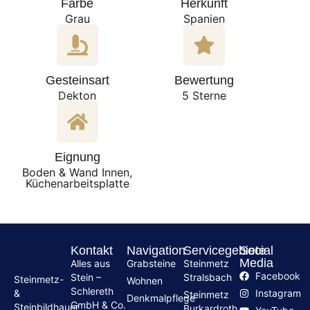
Farbe
Herkunft
Grau
Spanien
Gesteinsart
Bewertung
Dekton
5 Sterne
Eignung
Boden & Wand Innen,
Küchenarbeitsplatte
Kontakt
Navigation
Servicegebiete
Social
Media
Alles aus
Grabsteine
Steinmetz
Facebook
Stein –
Stralsbach
Steinmetz-
Wohnen
Schlereth
Instagram
&
Steinmetz
Denkmalpflege
GmbH & Co.
Steinbildhauer
Burkardroth