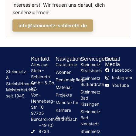
interessierst. Wir freuen uns darauf, dich
kennenzulernen!
info@steinmetz-schlereth.de
Kontakt
Navigation
Servicegebiete
Social
Media
Alles aus
Grabsteine
Steinmetz
Facebook
Stein –
Stralsbach
Steinmetz-
Wohnen
Schlereth
Instagram
&
Steinmetz
Denkmalpflege
GmbH & Co.
Steinbildhauer
Burkardroth
YouTube
Material
KG
Meisterbetrieb
Steinmetz
Von-
Projekte
seit 1949.
Bad
Henneberg-
Manufaktur
Kissingen
Str. 10
Karriere
Steinmetz
97705
Kontakt
Bad
Burkardroth/Stralsbach
Neustadt
+49 (0)
9734
Steinmetz