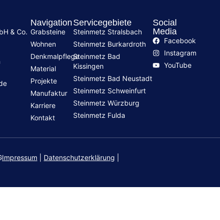
Navigation
Servicegebiete
Social
Media
mbH & Co.
Grabsteine
Steinmetz Stralsbach
Facebook
Wohnen
Steinmetz Burkardroth
Instagram
Denkmalpflege
Steinmetz Bad
h
YouTube
Kissingen
Material
Steinmetz Bad Neustadt
Projekte
.de
Steinmetz Schweinfurt
Manufaktur
Steinmetz Würzburg
Karriere
Steinmetz Fulda
Kontakt
G
Impressum
|
Datenschutzerklärung
|