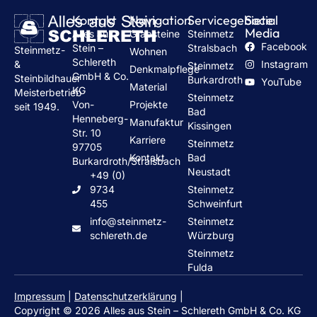
Kontakt
Navigation
Servicegebiete
Social
Media
Alles aus
Grabsteine
Steinmetz
Facebook
Stein –
Stralsbach
Steinmetz-
Wohnen
Schlereth
Instagram
&
Steinmetz
Denkmalpflege
GmbH & Co.
Steinbildhauer
Burkardroth
YouTube
Material
KG
Meisterbetrieb
Steinmetz
Von-
Projekte
seit 1949.
Bad
Henneberg-
Manufaktur
Kissingen
Str. 10
Karriere
Steinmetz
97705
Kontakt
Bad
Burkardroth/Stralsbach
Neustadt
+49 (0)
9734
Steinmetz
455
Schweinfurt
info@steinmetz-
Steinmetz
schlereth.de
Würzburg
Steinmetz
Fulda
Impressum
|
Datenschutzerklärung
|
Copyright © 2026 Alles aus Stein – Schlereth GmbH & Co. KG