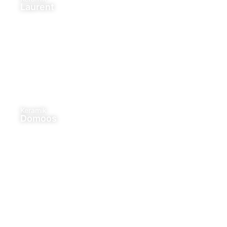
Laurent
Keramik
Domoos