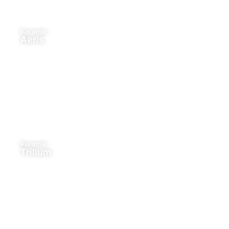
Keramik
Aeris
Keramik
Trilium