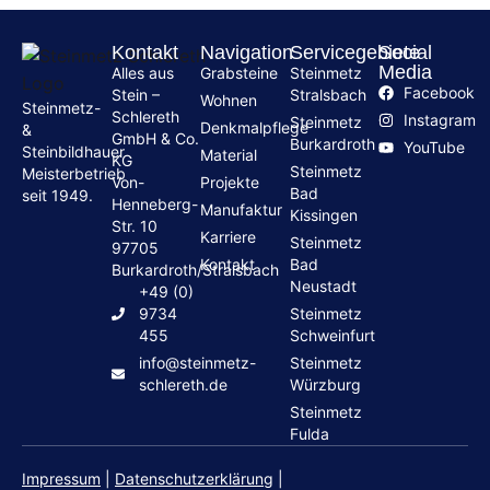
Kontakt
Navigation
Servicegebiete
Social
Media
Alles aus
Grabsteine
Steinmetz
Facebook
Stein –
Stralsbach
Wohnen
Steinmetz-
Schlereth
Instagram
Steinmetz
Denkmalpflege
&
GmbH & Co.
Burkardroth
YouTube
Steinbildhauer
Material
KG
Steinmetz
Meisterbetrieb
Von-
Projekte
Bad
seit 1949.
Henneberg-
Manufaktur
Kissingen
Str. 10
Karriere
Steinmetz
97705
Kontakt
Bad
Burkardroth/Stralsbach
Neustadt
+49 (0)
9734
Steinmetz
455
Schweinfurt
info@steinmetz-
Steinmetz
schlereth.de
Würzburg
Steinmetz
Fulda
Impressum
|
Datenschutzerklärung
|