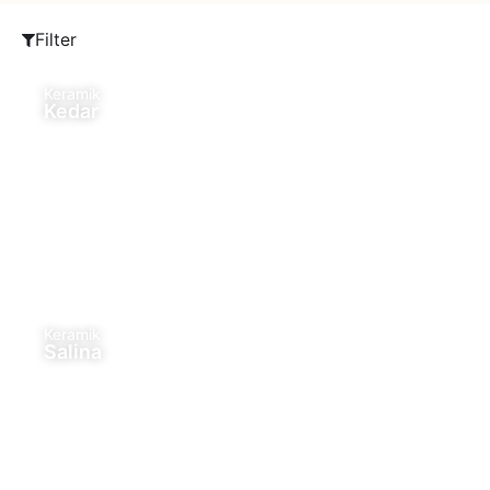
Filter
Keramik
Kedar
Keramik
Salina